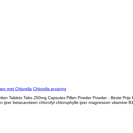
gen met Chlorella
Chlorella ervaring
etten Tablets Tabs 250mg Capsules Pillen Poeder Powder - Beste Prijs 
 ijzer betacaroteen chlorofyl chlorophylle ijzer magnesium vitamine B12 