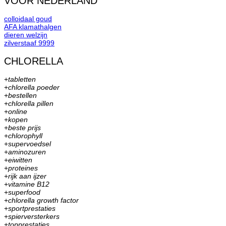
VOOR NEDERLAND
colloidaal goud
AFA klamathalgen
dieren welzijn
zilverstaaf 9999
CHLORELLA
+
tabletten
+
chlorella poeder
+
bestellen
+
chlorella pillen
+
online
+
kopen
+
beste prijs
+
chlorophyll
+
supervoedsel
+
aminozuren
+
eiwitten
+
proteines
+
rijk aan ijzer
+
vitamine B12
+
superfood
+
chlorella growth factor
+
sportprestaties
+
spierversterkers
+
topprestaties