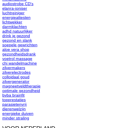
audiostrobe CD's
elanra-ioniser
luchtreiniger
energieattesten
lichtwekker
darmklachten
adhd natuurlijker
drink je gezond
gezond en slank
soepele gewrichten
aloe vera shop
gezondheidsdrank
voetrol massage
chi wandelmachine
zilvermakers
zilverelectrodes
colloidaal goud
zilvergenerator
magneetveldtherapie
optimale gezondheid
bvba brainfit
topprestaties
parasietenvrij
dierenwelzijn
energieke duiven
minder straling