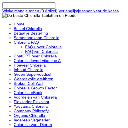
Winkelmandje tonen (
0
Artikel)
Verlanglijstje tonen
Naar de kassa
Home
Bestel Chlorella
Betaal je Bestelling
Samenaankoop Chlorella
Chlorella FAQ
FAQ+ over Chlorella
FAQ ivm Chlorella
ChatGPT over Chlorella
Chlorella levert vitamine A
Hoeveel Chlorella
Inhoud Chlorella
Groen Supervoedsel
Waardevolle eiwitbron
Broken Cell Wall
Chlorella Growth Factor
Chlorella eBook
Voordelen van Chlorella
Flexitarier Flexivoor
Yaeyama Chlorella
Company Philosofy
Organic Chlorella
Iedereen Vegetarier
Chlorella voor Dieren