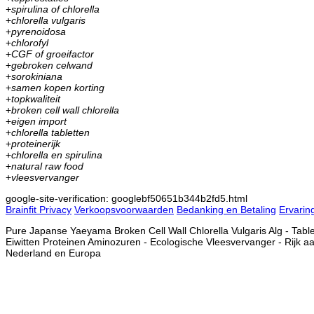
+
spirulina of chlorella
+
chlorella vulgaris
+
pyrenoidosa
+
chlorofyl
+
CGF of groeifactor
+
gebroken celwand
+
sorokiniana
+
samen kopen korting
+
topkwaliteit
+
broken cell wall chlorella
+
eigen import
+
chlorella tabletten
+
proteinerijk
+
chlorella en spirulina
+
natural raw food
+
vleesvervanger
google-site-verification: googlebf50651b344b2fd5.html
Brainfit Privacy
Verkoopsvoorwaarden
Bedanking en Betaling
Ervarin
Pure Japanse Yaeyama Broken Cell Wall Chlorella Vulgaris Alg - Tabl
Eiwitten Proteinen Aminozuren - Ecologische Vleesvervanger - Rijk aan
Nederland en Europa