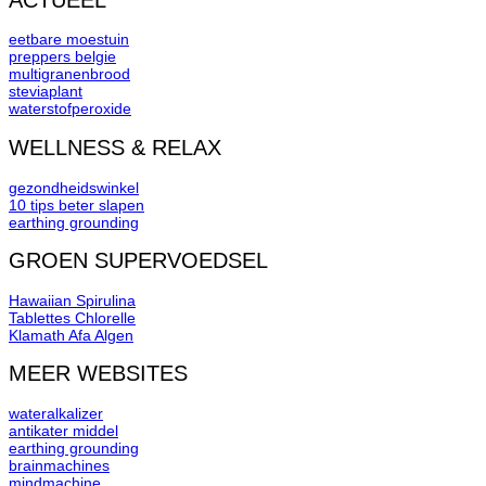
eetbare moestuin
preppers belgie
multigranenbrood
steviaplant
waterstofperoxide
WELLNESS & RELAX
gezondheidswinkel
10 tips beter slapen
earthing grounding
GROEN SUPERVOEDSEL
Hawaiian Spirulina
Tablettes Chlorelle
Klamath Afa Algen
MEER WEBSITES
wateralkalizer
antikater middel
earthing grounding
brainmachines
mindmachine